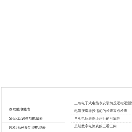
网站首页
新闻中心
产品中心
技术支
公司动态
三相电子式电能表安装情况远程远测
多功能电能表
电流变送器投运前的检查零点检查
SFERE720多功能仪表
单相电压表保证运行的可靠性
总结数字电流表的三看三问
PD19系列多功能电能表