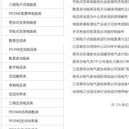
导轨式安装电能表社会发展经济发展
三相电子式电能表
数显多功能表安装方法确保准确性注
PD194E复费率电能表
江苏斯菲尔电气股份有限公司
电流变送器为什么受欢迎的原因解析
壁挂式安装电能表
电能质量检测仪产品设计过程考虑因
导轨式安装电能表
开关柜操控装置指示功能控制操作
三相电子式电能表进行的电量累计运
数显交流表
江苏斯菲尔营销中心2016年中新品培
PA194I交流电流表
斯菲尔应邀参加全国建筑电气设计技术
数显多功能表
斯菲尔电气等5个公司项目入围2015
数字电流表
江苏斯菲尔电气股份有限公司荣获“高
交流频率表
斯菲尔电气参加国防系统设计院电气
江苏斯菲尔电气股份有限公司连续多
单相电压表
全国电工仪器仪表行业协会闫增序秘
交流功率表
三相交流电流表
共 116 条记
PD194H功率因数表
PS194Q无功功率表