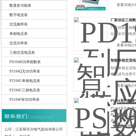
查看详细介
数显多功能表
数字电流表
厂家供应三相数显
交流频率表
江苏斯菲尔电气股份有限公司
厂家供应三相数
单相电压表
位角余弦的电表
交流功率表
查看详细介
三相交流电流表
智能单相交流电
PD194H功率因数表
智能单相交流电
PS194Q无功功率表
够完成与业界不
PZ194U单相电流表
查看详细介
PZ194U三相电压表
PS194P有功功率表
PS194系列
PS194系列
程，支持关量输
表。
查看详细介
公司：江苏斯菲尔电气股份有限公司