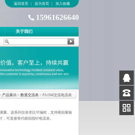
返回首页
|
设为首页
|
加入收藏
15961626640
关于我们
QQ
客服
>
产品展示
>
数显交流表
> PA194I交流电流表
客服
电话
参数测量。该系列仪表变比可编程，支持模拟量输
扫码
装尺寸，可直接替代模拟指针电流表。
加微信