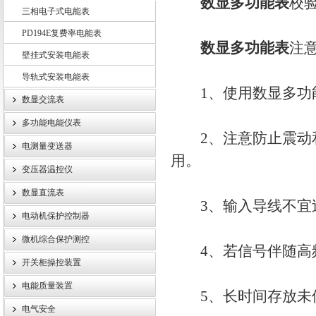
数显多功能表
校
三相电子式电能表
PD194E复费率电能表
江苏斯菲尔电气股份有限公司
数显多功能表
注
壁挂式安装电能表
导轨式安装电能表
1、使用数显多功能
数显交流表
多功能电能仪表
2、注意防止震动和
电测量变送器
用。
变压器温控仪
数显直流表
3、输入导线不宜过
电动机保护控制器
微机综合保护测控
4、若信号伴随高频
开关柜操控装置
电能质量装置
5、长时间存放未使
电气安全