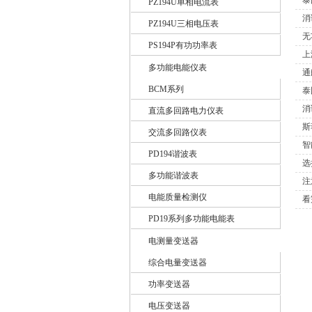
泰
PZ194U单相电流表
消
PZ194U三相电压表
无
PS194P有功功率表
上
多功能电能仪表
通
BCM系列
泰
消
直流多回路电力仪表
斯
交流多回路仪表
智
PD194谐波表
选
多功能谐波表
注
电能质量检测仪
看
PD19系列多功能电能表
电测量变送器
综合电量变送器
功率变送器
电压变送器