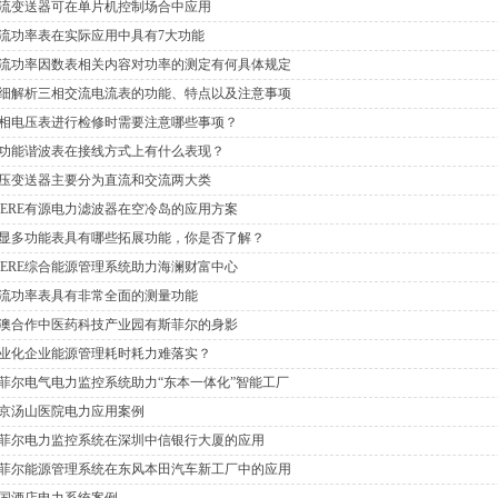
流变送器可在单片机控制场合中应用
流功率表在实际应用中具有7大功能
流功率因数表相关内容对功率的测定有何具体规定
细解析三相交流电流表的功能、特点以及注意事项
相电压表进行检修时需要注意哪些事项？
功能谐波表在接线方式上有什么表现？
压变送器主要分为直流和交流两大类
FERE有源电力滤波器在空冷岛的应用方案
显多功能表具有哪些拓展功能，你是否了解？
FERE综合能源管理系统助力海澜财富中心
流功率表具有非常全面的测量功能
澳合作中医药科技产业园有斯菲尔的身影
业化企业能源管理耗时耗力难落实？
菲尔电气电力监控系统助力“东本一体化”智能工厂
京汤山医院电力应用案例
菲尔电力监控系统在深圳中信银行大厦的应用
菲尔能源管理系统在东风本田汽车新工厂中的应用