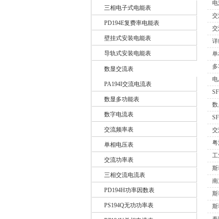
电
三相电子式电能表
交
PD194E复费率电能表
江苏斯菲尔电气股份有限公司
交
壁挂式安装电能表
详
导轨式安装电能表
单
多
数显交流表
电
PA194I交流电流表
S
数显多功能表
数
数字电流表
S
交流频率表
交
粤
单相电压表
工
交流功率表
斯
三相交流电流表
南
PD194H功率因数表
斯
PS194Q无功功率表
斯