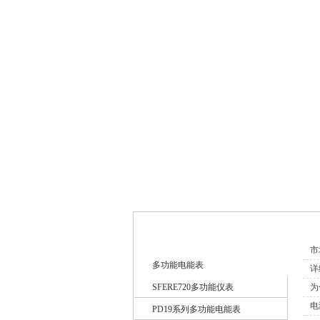
网站首页
新闻中心
市
多功能电能表
详
SFERE720多功能仪表
为
电
PD19系列多功能电能表