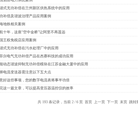
国酒店电力系统案例
谐式无功补偿在兰州新区供热系统中的应用
功补偿及谐波治理产品应用案例
海地铁相关案例
航十年，这座“空中金桥”让阿里不再遥远
国王权免税店应用案例
谐式无功补偿在污水处理厂中的应用
菲尔电气无功补偿产品在杰赛科技的成功应用
能动态谐波抑制无功补偿模块在江苏金融大厦中的应用
择电流变送器需注意以下五大点
意好这些事项，您的数字电流表将事半功倍
完这一篇文章，可以提高变压器温控仪的效率
共 193 条记录，当前 2 / 6 页
首页
上一页
下一页
末页
跳转