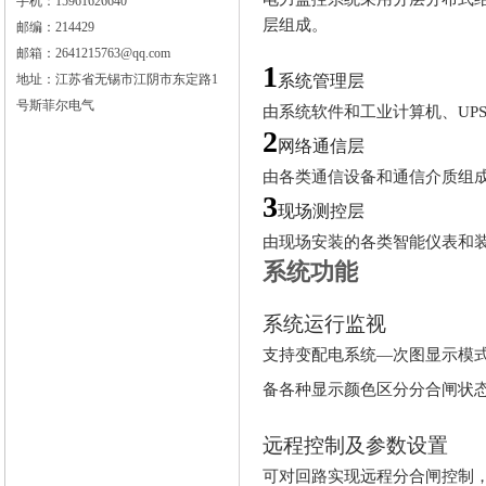
手机：15961626640
层组成。
邮编：214429
邮箱：2641215763@qq.com
1
地址：江苏省无锡市江阴市东定路1
系统管理层
号斯菲尔电气
由系统软件和工业计算机、
U
2
网络通信层
由各类通信设备和通信介质组
3
现场测控层
由现场安装的各类智能仪表和
系统功能
系统运行监视
支持变配电系统
—次图显示模
备各种显示颜色区分分合闸状
远程控制及参数设置
可对回路实现远程分合闸控制