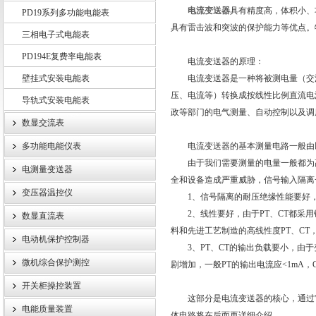
电流变送器
具有精度高，体积小、
PD19系列多功能电能表
具有雷击波和突波的保护能力等优点。
三相电子式电能表
PD194E复费率电能表
江苏斯菲尔电气股份有限公司
电流变送器的原理：
壁挂式安装电能表
电流变送器是一种将被测电量（交流
压、电流等）转换成按线性比例直流电
导轨式安装电能表
政等部门的电气测量、自动控制以及调
数显交流表
多功能电能仪表
电流变送器的基本测量电路一般由
由于我们需要测量的电量一般都为高电压
电测量变送器
全和设备造成严重威胁，信号输入隔离
变压器温控仪
1、信号隔离的耐压绝缘性能要好，耐
2、线性要好，由于PT、CT都采用
数显直流表
料和先进工艺制造的高线性度PT、CT
电动机保护控制器
3、PT、CT的输出负载要小，由于
微机综合保护测控
剧增加，一般PT的输出电流应<1mA，C
开关柜操控装置
这部分是电流变送器的核心，通过它
电能质量装置
体电路将在后面再详细介绍。