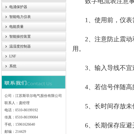
数字电流表注意事
电涌保护器
智能电力仪表
1、使用前，仪表需
电能质量
智能操控装置
2、注意防止震动和
温湿度控制器
用。
LNF
系统
3、输入导线不宜过
4、若信号伴随高频
公司：江苏斯菲尔电气股份有限公司
联系人：庞经理
5、长时间存放未使
电话：0510-86199192
传真：0510-86199084
6、长期保存应避开直射
手机：15961626640
邮编：214429