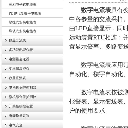
三相电子式电能表
数字电流表
具有变
PD194E复费率电能表
江苏斯菲尔电气股份有限公司
中各参量的交流采样。
壁挂式安装电能表
由LED直接显示，同时
导轨式安装电能表
远动装置RTU相连；并
数显交流表
置显示倍率、多路变
多功能电能仪表
电测量变送器
数字电流表应用范围
变压器温控仪
自动化、楼宇自动化
数显直流表
电动机保护控制器
数字电流表按被测量
微机综合保护测控
报警表、显示变送表
开关柜操控装置
户的使用要求。
电能质量装置
电气安全