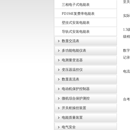
至关
三相电子式电能表
首先
PD194E复费率电能表
江苏斯菲尔电气股份有限公司
实际
壁挂式安装电能表
其次
1.
导轨式安装电能表
级稍
数显交流表
此
多功能电能仪表
数字
记录
电测量变送器
最
变压器温控仪
电流
数显直流表
电动机保护控制器
综
微机综合保护测控
合考
开关柜操控装置
电能质量装置
电气安全