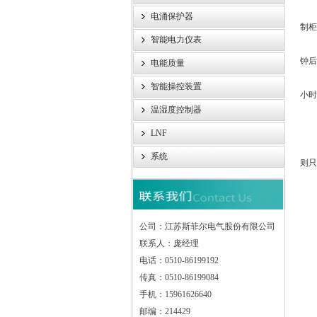
5
电涌保护器
制柜
智能电力仪表
6
钟后
电能质量
7、
智能操控装置
小时
温湿度控制器
8
9
LNF
1
系统
则只
公司：江苏斯菲尔电气股份有限公司
联系人：庞经理
电话：0510-86199192
传真：0510-86199084
手机：15961626640
邮编：214429