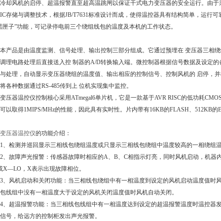
冷却风机的启停、超温报警直至超高温跳闸以保证干式电力变压器的安全运行。由于采
IC存储与调整技术，根据JB/T7631标准设计而成，使得温控器具有结构简单，运行
黑匣子”功能，可记录停电前三个绕组线包的温度及本机的工作状态。
产品是由温度监测、信号处理、输出控制三部分组成。它通过预埋在 变压器三相绕
调理电路处理后直接送入控 制器的A/D转换输入端。微控制器根据信号数据及设定的
与处理，自动显示变压器绕组的温度值、输出相应的控制信号、控制风机的 启停，
将各种数据通过RS-485传到上 位机实现集中监控。
器温控仪控制核心采用ATmegal6单片机，它是一款基于AVR RISC的低功耗CMO
可以取得1MIPS/MHz的性能，因此具有实时性。片内带有16KB的FLASH、512K
变压器温控仪
的功能介绍：
、检测并巡回显示三相线包绕组温度或只显示三相线包绕组中温度较高的一相绕组温
、故障声光报警：传感器故障时相应的A、B、C相指示灯亮，同时风机启动，机器内
或X—LO，X表示出现故障相位。
、风机启动和关闭功能：当三相线包绕组中有一相温度到设定的风机启动温度值时风
包线组中没有一相温度大于设定的风机关闭温度值时风机自动关闭。
、超温报警功能：当三相线包线组中有一相温度达到设定的超温报警温度时温控器发
信号，给远方的控制柜发出声光报警。