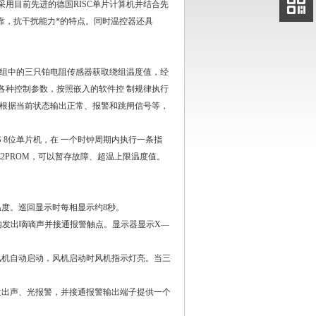
电话
用目前先进的德国RISC单片计算机并结合先
可靠，抗干扰能力*的特点。同时温控器还具
扫码
加微信
组中的三只铂电阻传感器获取绕组温度值，经
各种控制参数，按照嵌入的软件控 制规律执行
并根据当前状态输出正常、报警和跳闸信号等，
S 8位单片机，在 一个时钟周期内执行一条指
B的E2PROM，可以暂存故障、超温上限温度值。
度。巡回显示时每相显示约8秒。
发出嘀嘀声并接通报警触点。显示器显示X—
机自动启动，风机启动时风机指示灯亮。当三
出声、光报警，并接通报警输出端子提供一个