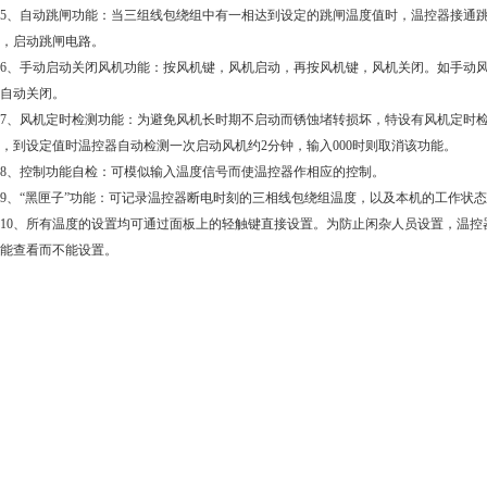
、自动跳闸功能：当三组线包绕组中有一相达到设定的跳闸温度值时，温控器接通跳
，启动跳闸电路。
、手动启动关闭风机功能：按风机键，风机启动，再按风机键，风机关闭。如手动风机
自动关闭。
风机定时检测功能：为避免风机长时期不启动而锈蚀堵转损坏，特设有风机定时检测功
，到设定值时温控器自动检测一次启动风机约2分钟，输入000时则取消该功能。
、控制功能自检：可模似输入温度信号而使温控器作相应的控制。
、“黑匣子”功能：可记录温控器断电时刻的三相线包绕组温度，以及本机的工作状态
0、所有温度的设置均可通过面板上的轻触键直接设置。为防止闲杂人员设置，温控
能查看而不能设置。