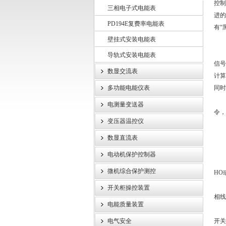
控制
三相电子式电能表
进的
PD194E复费率电能表
江苏斯菲尔电气股份有限公司
有“
壁挂式安装电能表
本
导轨式安装电能表
信号
数显交流表
计算
多功能电能仪表
同时
变压
电测量变送器
令，
变压器温控仪
数显直流表
1
电动机保护控制器
2
微机综合保护测控
HO
3
开关柜操控装置
相线
电能质量装置
4
电气安全
开关