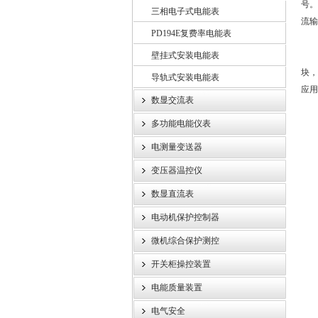
号。
三相电子式电能表
流输
PD194E复费率电能表
江苏斯菲尔电气股份有限公司
壁挂式安装电能表
块，
导轨式安装电能表
应用
数显交流表
产
多功能电能仪表
1
2、
电测量变送器
3、
变压器温控仪
4
5、
数显直流表
6、
电动机保护控制器
7、
微机综合保护测控
8、
开关柜操控装置
电
电能质量装置
1
电气安全
2、