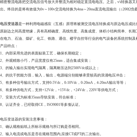
精密整流电路把交流电压信号放大并整流为相对稳定直流电电压。之后，v\i转换器
出。终目的是将有效值为0v～100v交流电转换为4ma～20ma直流电流输出（≤200Ω负
电压变送器
是一种利用电磁感应（互感）原理将被测交流电压转换成与原边电压成比
原副边之间高度绝缘，具有高精确度、高线性度、高集成度、体积小结构简单、长期
在电力、石油、煤矿、化工、铁路、通信、楼宇自控等行业的电气设备的系统控制及
品特点：
、内部采用先进的表面贴装工艺，确保长期稳定；
外观精致小巧，产品宽度仅有25mm，适合集成安装；
的输入输出实现电气隔离，隔离耐压达到2500Vdc或以上；
、的抗干扰能力强，输入，输出，电源端分别能够承受较高的浪涌电压冲击；
有多种信号输出方式，支持0-5Vdc，0-10Vdc，0-20mA，4-20mA输出等等；
有多种供电方式，支持+12Vdc，+15Vdc，+24Vdc，220V等供电方式；
安装方式为标准35mm导轨安装，符合标准；
认证齐全，已经取得CE，ISO9001等多项认证。
压变送器的安装注意事项：
、确认规格贴纸上所标示规格与所订购是否相同。
输入电流或电压是否在规格范围内,应接CT或PT的二次输出。