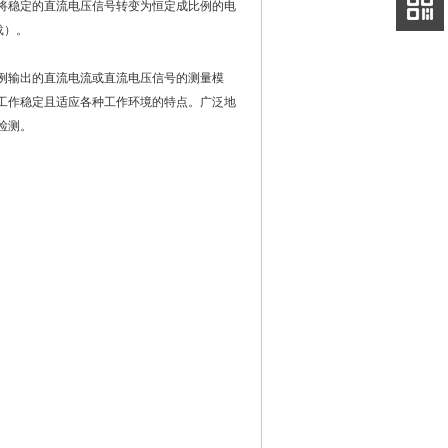
电话
又将稳定的直流电压信号转变为恒定成比例的电
载）。
扫码
加微信
例输出的直流电流或直流电压信号的测量模
工作稳定且适应各种工作环境的特点。广泛地
检测。