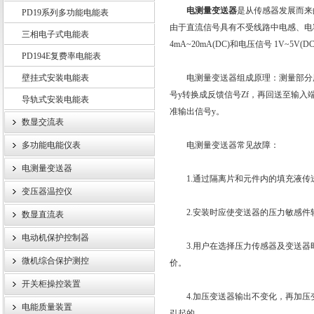
电测量变送器
是从传感器发展而来
PD19系列多功能电能表
由于直流信号具有不受线路中电感、电容
三相电子式电能表
4mA~20mA(DC)和电压信号 1V~
PD194E复费率电能表
江苏斯菲尔电气股份有限公司
壁挂式安装电能表
电测量变送器组成原理：测量部分用于
号y转换成反馈信号Zf，再回送至输入
导轨式安装电能表
准输出信号y。
数显交流表
多功能电能仪表
电测量变送器常见故障：
电测量变送器
1.通过隔离片和元件内的填充液传
变压器温控仪
2.安装时应使变送器的压力敏感件
数显直流表
电动机保护控制器
3.用户在选择压力传感器及变送器时
微机综合保护测控
价。
开关柜操控装置
4.加压变送器输出不变化，再加压变
电能质量装置
引起的。