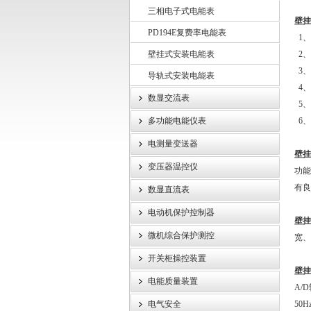
三相电子式电能表
壁挂
PD194E复费率电能表
江苏斯菲尔电气股份有限公司
1、
壁挂式安装电能表
2、
3、
导轨式安装电能表
4、
数显交流表
5、
多功能电能仪表
6、
电测量变送器
壁挂
变压器温控仪
功能
有良
数显直流表
电动机保护控制器
壁挂
微机综合保护测控
宽、
开关柜操控装置
壁挂
电能质量装置
A/
电气安全
50