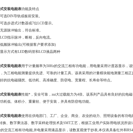
式安装电能表
功能及特点
可选DIN导轨或板前安装。
可选步进式计数器或7位LCD显示。
无源脉冲输出，符合标准。
LCD指示脉冲，断相，反向电流。
低频脉冲输出(可根据客户要求添加)
显示方式有LED数码管和LCD液晶两种
式安装电能表
用于计量频率为50Hz的交流三相有功电能，用电量采用计度器显示，读数
，为三相电能测量提供先进、可靠的计量工具。该表采用的计量模块能地测量三相正
好的抗电磁骚扰、低功耗、高准确度、防窃电、宽量程、长寿命等特点。
式安装电能表
性能*，安全可靠，zui大过载能力为4倍。该系列产品具有良好的抗电
功耗低、体积小、重量轻、便于安装，并具有防窃电功能。
式安装电能表
使用在供电部门、工厂、企业、商业、农业的动力、照明设备的有功电
D转换、数字乘法器、数字采样处理技术及SMT工艺，根据工业用户实际用电状况所
Hz的交流三相有功电能,并电量采用液晶显示，读数直观便于抄表,本仪表具备红外和RS