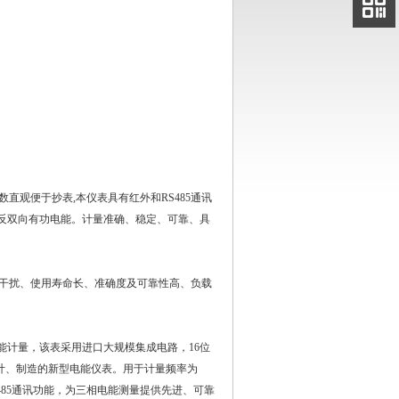
电话
扫码
加微信
直观便于抄表,本仪表具有红外和RS485通讯
反双向有功电能。计量准确、稳定、可靠、具
磁干扰、使用寿命长、准确度及可靠性高、负载
能计量，该表采用进口大规模集成电路，16位
设计、制造的新型电能仪表。用于计量频率为
485通讯功能，为三相电能测量提供先进、可靠