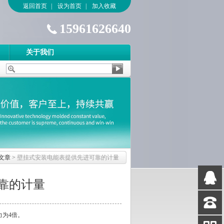
返回首页
|
设为首页
|
加入收藏
15961626640
关于我们
文章
>
壁挂式安装电能表提供先进可靠的计量
靠的计量
QQ
客服
力为4倍。
客服