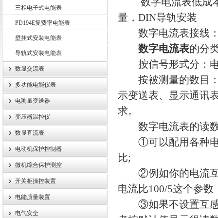
数字电流表低成本、
三相电子式电能表
量，DIN导轨安装
PD194E复费率电能表
江苏斯菲尔电气股份有限公司
数字电流表接线：隧道
壁挂式安装电能表
数字电流表
的分
导轨式安装电能表
按信号形式分：电流
数显交流表
按被测量的数目：单
多功能电能仪表
示变送表、显示通讯
电测量变送器
求。
变压器温控仪
数字电流表的读数
数显直流表
①可以配用各种电流
电动机保护控制器
比;
微机综合保护测控
②例如你的电流互感
开关柜操控装置
电流比100/5这个
电能质量装置
③如果不设置互感器
电气安全