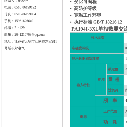
联系人：庞经理
• 变比可编程
电话：0510-86199192
• 高防护等级
传真：0510-86199084
• 宽温工作环境
手机：15961626640
• 执行标准 GB/T 18216.12
邮编：214429
PA194I-3X1单相数显
邮箱：2641215763@qq.com
技术参数
地址：江苏省无锡市江阴市东定路1
号斯菲尔电气
准确度等级
显示数据刷新频率
1
额定值
量
程
电流
输入特性
过负荷
频
率
工作范围
电源
功
耗