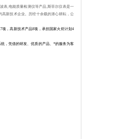
能谐波表,电能质量检测仪等产品,斯菲尔仪表是一
的高新技术企业。历经十余载的潜心耕耘，公
27
项，高新技术产品
8
项，承担国家火炬计划
4
统，凭借的研发、优质的产品、*的服务为客