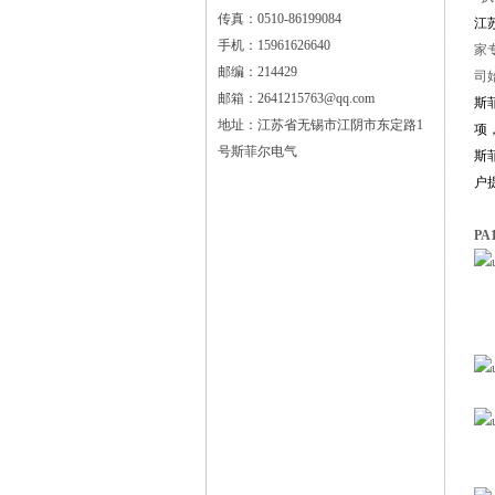
传真：0510-86199084
江
手机：15961626640
家
邮编：214429
司
邮箱：2641215763@qq.com
斯
地址：江苏省无锡市江阴市东定路1
项
号斯菲尔电气
斯
户
PA