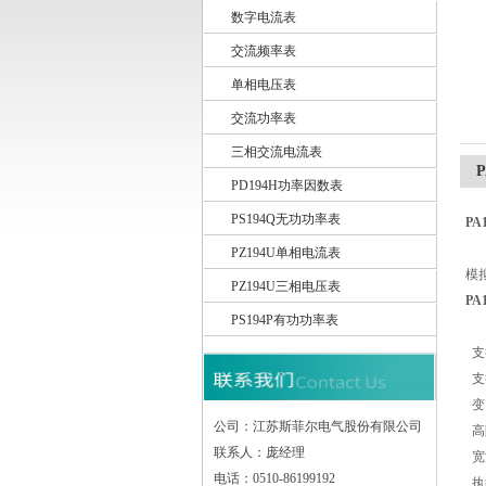
数字电流表
交流频率表
江苏斯菲尔电气股份有限公司
单相电压表
交流功率表
三相交流电流表
PD194H功率因数表
PS194Q无功功率表
PA
P
PZ194U单相电流表
模
PZ194U三相电压表
PA
PS194P有功功率表
支
支持
变
公司：江苏斯菲尔电气股份有限公司
高
联系人：庞经理
宽
电话：0510-86199192
执行