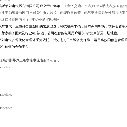
苏斯菲尔电气股份有限公司成立于
1998
年，主营：
交流功率表,PD194谐波表,多功
专注于为智能电网用户端提供电力监控、电能质量改善、电气安全等系统性解决方案
始终保持着国内同行业中企业的牢固地位。
菲尔电气一直秉持
自主创新的发展理念
，
科技成果丰硕，目前拥有
87
项，软件著作权
，并参编了国家及行业标准
7
项，公司在智能电网用户端享有*的声誉及市场地位。
菲尔电气
以现代化管理体系为依托，以先进的工艺设备为保障，运用高效的信息管理系
提供价值的合作平台。
19系列
斯菲尔三相交流电流表
命名意义：