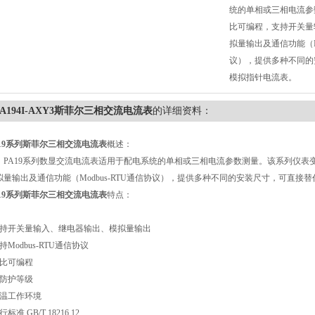
统的单相或三相电流参
比可编程，支持开关量
拟量输出及通信功能（Mo
议），提供多种不同的
模拟指针电流表。
PA194I-AXY3斯菲尔三相交流电流表
的详细资料：
19系列
斯菲尔三相交流电流表
概述：
A19系列数显交流电流表适用于配电系统的单相或三相电流参数测量。该系列仪表
拟量输出及通信功能（Modbus-RTU通信协议），提供多种不同的安装尺寸，可直接
19系列
斯菲尔三相交流电流表
特点：
持开关量输入、继电器输出、模拟量输出
Modbus-RTU通信协议
比可编程
防护等级
温工作环境
标准 GB/T 18216.12