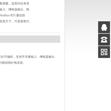
数测量。该系列仪表变
输入、继电器输出、模
dbus-RTU通信协
安装尺寸，可直接替代
QQ
客服
客服
电话
变比可编程，支持开关量输入、继电器输出、
扫码
替代模拟指针电流表。
加微信