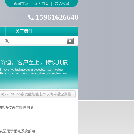
返回首页
|
设为首页
|
加入收藏
15961626640
关于我们
> 领菲LNFE95多功能智能电力仪表带谐波测量
智能电力仪表带谐波测量
表适用于配电系统的电