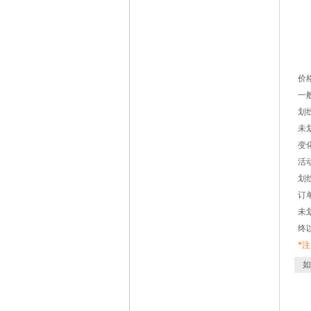
价
一
划
未
变
活
划
订
未
终
*
如