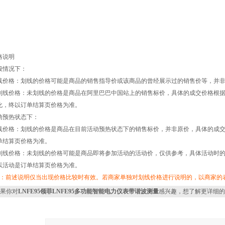
格说明
般情况下：
线价格：划线的价格可能是商品的销售指导价或该商品的曾经展示过的销售价等，并
划线价格：未划线的价格是商品在阿里巴巴中国站上的销售标价，具体的成交价格根
化，终以订单结算页价格为准。
动预热状态下：
线价格：划线的价格是商品在目前活动预热状态下的销售标价，并非原价，具体的成
单结算页价格为准。
划线价格：未划线的价格可能是商品即将参加活动的活动价，仅供参考，具体活动时
以活动是订单结算页价格为准。
注：前述说明仅当出现价格比较时有效。若商家单独对划线价格进行说明的，以商家的
果你对
LNFE95领菲LNFE95多功能智能电力仪表带谐波测量
感兴趣，想了解更详细的