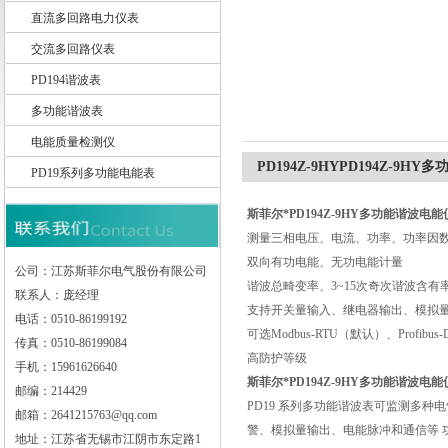
直流多回路电力仪表
交流多回路仪表
PD194谐波表
江苏斯菲尔电气股份有限公司
多功能谐波表
电能质量检测仪
PD194Z-9HYPD194Z-9H
PD19系列多功能电能表
斯菲尔*
PD194Z-9HY多功能谐波电
测量三相电压、电流、功率、功率因
双向有功电能、无功电能计量
公司：江苏斯菲尔电气股份有限公司
谐波总畸变率、3~15次奇次谐波含有
联系人：庞经理
支持开关量输入、继电器输出、模拟
电话：0510-86199192
可选Modbus-RTU（默认）、Profibus
传真：0510-86199084
高防护等级
手机：15961626640
斯菲尔*
PD194Z-9HY多功能谐波电
邮编：214429
PD19 系列多功能谐波表可监测多
邮箱：2641215763@qq.com
警、模拟量输出、电能脉冲和通信等
地址：江苏省无锡市江阴市东定路1