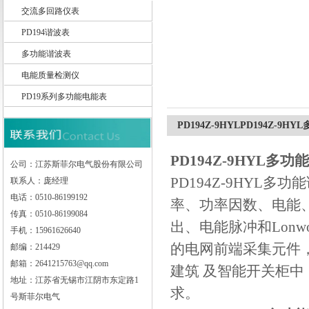
交流多回路仪表
PD194谐波表
江苏斯菲尔电气股份有限公司
多功能谐波表
电能质量检测仪
PD19系列多功能电能表
PD194Z-9HYLPD194Z-9
PD194Z-9HYL多
公司：江苏斯菲尔电气股份有限公司
PD194Z-9HY
联系人：庞经理
电话：0510-86199192
率、功率因数、电能
传真：0510-86199084
出、电能脉冲和Lon
手机：15961626640
的电网前端采集元件
邮编：214429
邮箱：2641215763@qq.com
建筑 及智能开关柜中
地址：江苏省无锡市江阴市东定路1
求。
号斯菲尔电气