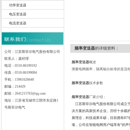
功率变送器
电压变送器
电流变送器
江苏斯菲尔电气股份有限公司
频率变送器
的详细资料：
公司：江苏斯菲尔电气股份有限公司
联系人：庞经理
频率变送器
概述
电话：0510-86199192
测量电网频率，隔离输出标准的直流
传真：0510-86199084
手机：15961626640
频率变送器
技术参数
邮编：214429
邮箱：2641215763@qq.com
频率变送器
厂家介绍：
地址：江苏省无锡市江阴市东定路1
江苏斯菲尔电气股份有限公司成立于
号斯菲尔电气
决方案的高新技术企业。历经十余载
展理念，科技成果丰硕，目前拥有87
项，公司在智能电网用户端享有*的声