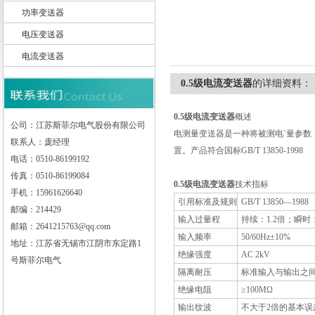
功率变送器
电压变送器
电流变送器
江苏斯菲尔电气股份有限公司
0.5级电流变送器
的详细资料：
0.5级电流变送器
概述
公司：江苏斯菲尔电气股份有限公司
电测量变送器是一种将被测电`量参
联系人：庞经理
置。产品符合国标GB/T 13850-1998
电话：0510-86199192
传真：0510-86199084
0.5级电流变送器
技术指标
手机：15961626640
引用标准及规则
GB/T 13850—1988
邮编：214429
输入过量程
持续：1.2倍；瞬时
邮箱：2641215763@qq.com
输入频率
50/60Hz±10%
地址：江苏省无锡市江阴市东定路1
绝缘强度
AC 2kV
号斯菲尔电气
隔离耐压
标准输入与输出之间：
绝缘电阻
≥100MΩ
输出纹波
不大于2倍的基本误