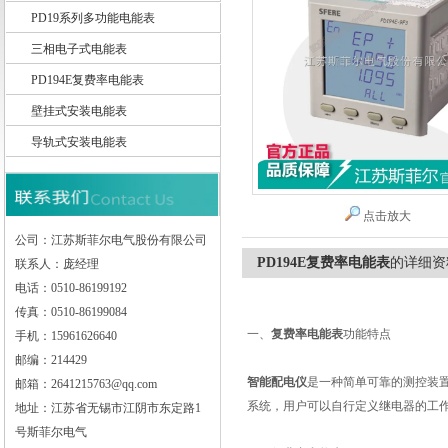
PD19系列多功能电能表
三相电子式电能表
PD194E复费率电能表
江苏斯菲尔电气股份有限公司
壁挂式安装电能表
导轨式安装电能表
点击放大
公司：江苏斯菲尔电气股份有限公司
PD194E复费率电能表
的详细资
联系人：庞经理
电话：0510-86199192
传真：0510-86199084
一、
复费率电能表
功能特点
手机：15961626640
邮编：214429
智能配电仪
是一种简单可靠的测控装
邮箱：2641215763@qq.com
系统，用户可以自行定义继电器的工
地址：江苏省无锡市江阴市东定路1
号斯菲尔电气