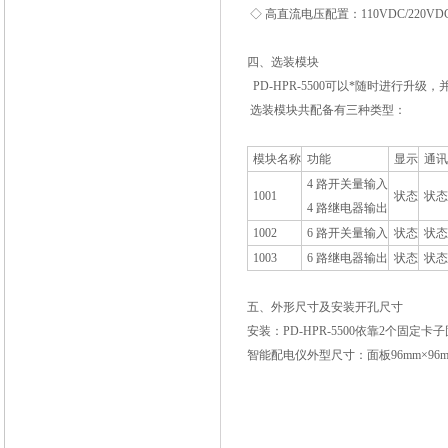
◇ 高直流电压配置：110VDC/220VD
四、选装模块
PD-HPR-5500可以*随时进行
选装模块共配备有三种类型：
模块名称
功能
显示
通讯
4 路开关量输入
1001
状态
状态
4 路继电器输出
1002
6 路开关量输入
状态
状态
1003
6 路继电器输出
状态
状态
五、外形尺寸及安装开孔尺寸
安装：PD-HPR-5500依靠2个固定
智能配电仪外型尺寸：面板96mm×96m