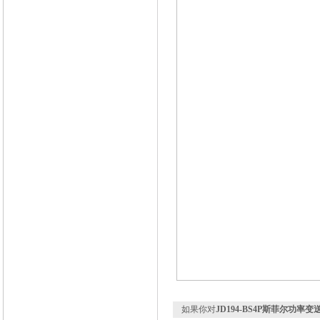
如果你对
JD194-BS4P斯菲尔功率变