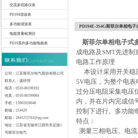
交流多回路仪表
PD194谐波表
江苏斯菲尔电气股份有限公司
多功能谐波表
PD194E-3S4G斯菲尔单相
电能质量检测仪
斯菲尔单相电子式
PD19系列多功能电能表
成电路及SMT先进
电路工作原理
本设计采用开关稳压
公司：江苏斯菲尔电气股份有限公司
5V电压，为整个电
联系人：庞经理
电话：0510-86199192
过分压电阻采集电压信
传真：0510-86199084
内，并在片内完成信号
手机：15961626640
控制下进行。多功能
邮编：214429
邮箱：2641215763@qq.com
特点：
地址：江苏省无锡市江阴市东定路1
测量三相电压、电流
号斯菲尔电气