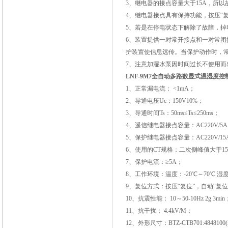
3、继电器的接点容量大于15A，所以
4、继电器接点具有保持功能，按压“
5、若是在停电状态下解除了故障，掉
6、装置提供一对常开接点和一对常
护装置使信息远传。当保护动作时，
7、注意加湿水泵因时间过长不使用
LNF-9M7全自动多路数显式温湿度控
1、正常漏电流： <1mA；
2、导通电压Uc：150V10%；
3、导通时间Ts：50ms≤Ts≤250ms；
4、遥信继电器接点容量：AC220V/5
5、保护继电器接点容量：AC220V/15
6、使用的CT规格：二次侧峰值大于15
7、保护电流：≥5A；
8、工作环境：温度：-20℃～70℃ 湿度
9、复位方式：按压“复位”，自动“复位
10、抗震性能： 10～50-10Hz 2g 3min
11、抗干扰： 4.4kV/M；
12、外形尺寸：BTZ-CTB701:4848100