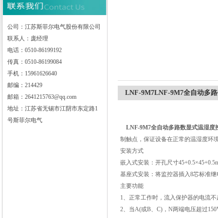
公司：江苏斯菲尔电气股份有限公司
联系人：庞经理
江苏斯菲尔电气股份有限公司
电话：0510-86199192
传真：0510-86199084
手机：15961626640
邮编：214429
LNF-9M7LNF-9M7全自
邮箱：2641215763@qq.com
地址：江苏省无锡市江阴市东定路1
号斯菲尔电气
LNF-9M7全自动多路数显式温湿度
制触点，保证设备在正常的温湿度环
安装方式
嵌入式安装：开孔尺寸45+0.5×45+0.5
基座式安装：将监控器插入8芯标准
主要功能
1、正常工作时，流入保护器的电流不超
2、当A(或B、C)，N两端电压超过150