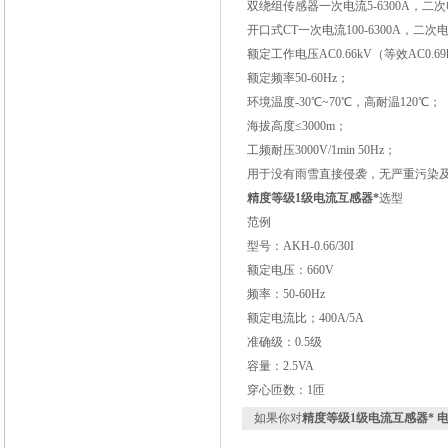
双绕组传感器一次电流5-6300A，二次电流
开口式CT一次电流100-6300A，二次
额定工作电压AC0.66kV（等效AC0.69k
额定频率50-60Hz；
环境温度-30℃~70℃，高耐温120℃；
海拔高度≤3000m；
工频耐压3000V/1min 50Hz；
用于没有雨雪直接侵袭，无严重污染
精度等级1级电流互感器*
选型
范例
型号：AKH-0.66/30I
额定电压：660V
频率：50-60Hz
额定电流比；400A/5A
准确级：0.5级
容量：2.5VA
穿心匝数：1匝
如果你对
精度等级1级电流互感器* 