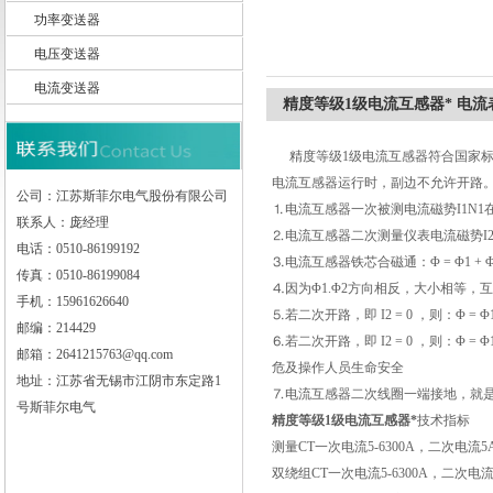
功率变送器
电压变送器
电流变送器
江苏斯菲尔电气股份有限公司
精度等级1级电流互感器* 电流
精度等级1级电流互感器符合国家标准GB
电流互感器运行时，副边不允许开路
公司：江苏斯菲尔电气股份有限公司
⒈电流互感器一次被测电流磁势I1N1
联系人：庞经理
⒉电流互感器二次测量仪表电流磁势I2
电话：0510-86199192
⒊电流互感器铁芯合磁通：Φ = Φ1 + Φ
传真：0510-86199084
⒋因为Φ1.Φ2方向相反，大小相等，互相
手机：15961626640
⒌若二次开路，即 I2 = 0 ，则：
邮编：214429
⒍若二次开路，即 I2 = 0 ，则：
邮箱：2641215763@qq.com
危及操作人员生命安全
地址：江苏省无锡市江阴市东定路1
⒎电流互感器二次线圈一端接地，就
号斯菲尔电气
精度等级1级电流互感器*
技术指标
测量CT一次电流5-6300A，二次电流5A，
双绕组CT一次电流5-6300A，二次电流