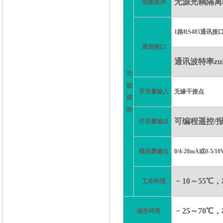
无源光耦隔离
电能脉冲
1路RS485通讯接
通信接口
通讯波特率zu
功
能
开关量输入
无缘干接点
模
块
可编程遥控
/
开关量输出
模拟量输出
0/4-20mA或0-5/10
﹣
10～55℃
工作环境
﹣
25～70℃
储存环境