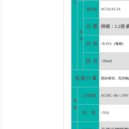
入
额定值
AC5A/AC1A
过
载
持续：
1.2倍 
电
流
功
耗
<0.1VA（每相）
阻
抗
<20mΩ
电
能
计
量
双向有功、无功电
工作范围
AC/DC: 80～270V
电
源
功
耗
<5VA