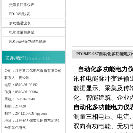
交流多回路仪表
PD194谐波表
江苏斯菲尔电气股份有限公司
多功能谐波表
电能质量检测仪
PD19系列多功能电能表
PD194E-9S7自动化多功能电
自动化多功能电力
公司：江苏斯菲尔电气股份有限公司
讯和电能脉冲变送输
联系人：庞经理
电话：0510-86199192
数据显示、采集及传
传真：0510-86199084
化、智能建筑、企业
手机：15961626640
自动化多功能电力仪
邮编：214429
邮箱：2641215763@qq.com
测量三相电压、
地址：江苏省无锡市江阴市东定路1
双向有功电
号斯菲尔电气