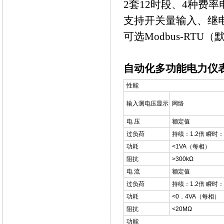
2套12时段、
支持开关量输入
可选Modbus-RTU（默
自动化多功能电力仪
性能
输入测电压显示
网络
电 压
额定值
过负荷
持续：1.2倍 瞬时：2
功耗
<1VA（每相）
阻抗
>300kΩ
电 流
额定值
过负荷
持续：1.2倍 瞬时：2
功耗
<0．4VA（每相）
阻抗
<20MΩ
功能