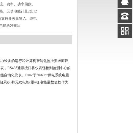
流、功率、功率因数、
QQ
能、无功电能计量2套12
客服
量支持开关量输入、继电
电能脉冲输出
客服
电话
扫码
加微信
电力设备的运行和计算机智能化监控要求而设
，RS485通讯接口将仪表链接到监测中心的
化仪表。Pmac于50/60hz供电系统电量
(累积)和无功电能(累积).电能量数值权作为