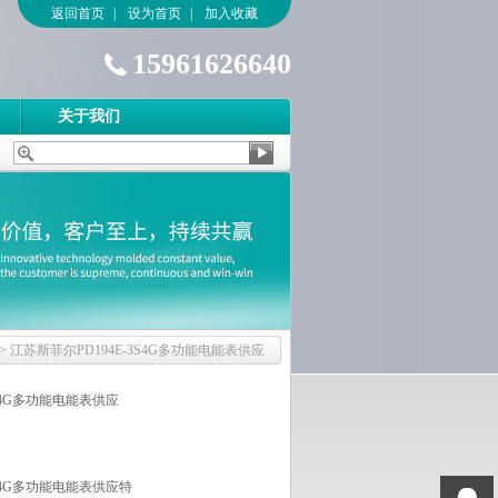
返回首页
|
设为首页
|
加入收藏
15961626640
关于我们
> 江苏斯菲尔PD194E-3S4G多功能电能表供应
3S4G多功能电能表供应
3S4G多功能电能表供应特