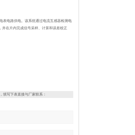
个电表电路供电。该系统通过电流互感器检测电
内，并在片内完成信号采样、计算和误差校正
，填写下表直接与厂家联系：