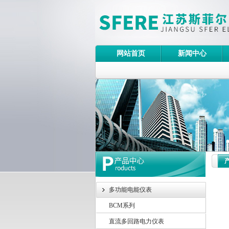
网站首页
新闻中心
多功能电能仪表
BCM系列
直流多回路电力仪表