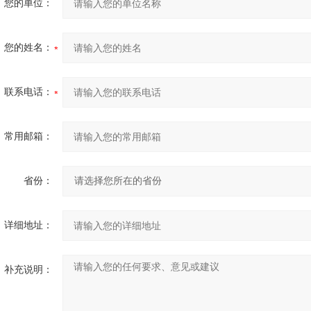
您的单位：
您的姓名：
联系电话：
常用邮箱：
省份：
详细地址：
补充说明：