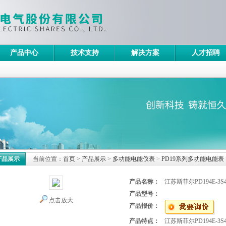
产品中心
技术支持
解决方案
人才招聘
产品展示
当前位置：
首页
>
产品展示
>
多功能电能仪表
>
PD19系列多功能电能表
产品名称：
江苏斯菲尔PD194E-
产品型号：
点击放大
产品报价：
产品特点：
江苏斯菲尔PD194E-